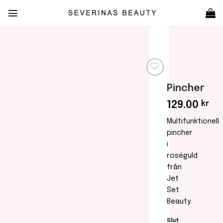
Skip
to
content
Pincher
Lägg
till i
129.00
kr
önskelistan
Multifunktionell
pincher
i
roséguld
från
Jet
Set
Beauty.
Slut